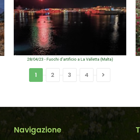
28/04/23 - Fuochi d'artificio a La Valletta (Malta)
1
2
3
4
Navigazione
T