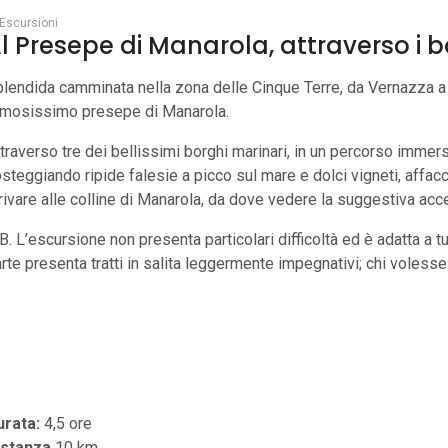
Escursioni
l Presepe di Manarola, attraverso i b
lendida camminata nella zona delle Cinque Terre, da Vernazza a 
amosissimo presepe di Manarola.
traverso tre dei bellissimi borghi marinari, in un percorso immers
steggiando ripide falesie a picco sul mare e dolci vigneti, affac
rivare alle colline di Manarola, da dove vedere la suggestiva ac
B. L’escursione non presenta particolari difficoltà ed è adatta a t
rte presenta tratti in salita leggermente impegnativi; chi volesse
urata:
4,5 ore
istanza
10 km