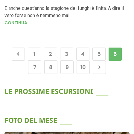
E anche quest'anno la stagione dei funghi è finita. A dire il
vero forse non è nemmeno mai ...
CONTINUA
1
2
3
4
5
6
7
8
9
10
LE PROSSIME ESCURSIONI
FOTO DEL MESE